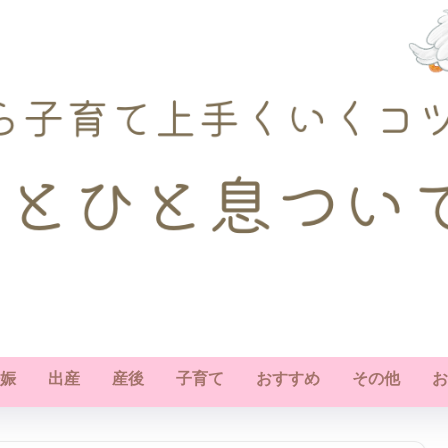
娠
出産
産後
子育て
おすすめ
その他
お